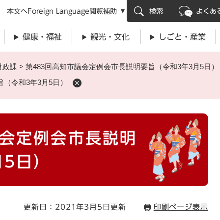
メニューを飛ばして本文へ
本文へ
Foreign Language
閲覧補助
検索
よくあ
健康・福祉
観光・文化
しごと・産業
財政課
>
第483回高知市議会定例会市長説明要旨（令和3年3月5日）
旨（令和3年3月5日）
議会定例会市長説明
月5日）
更新日：2021年3月5日更新
印刷ページ表示