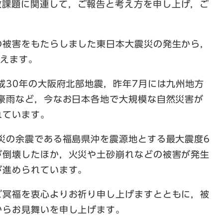
政課題に関連して，ご報告と考え方を申し上げ，ご
被害をもたらしました東日本大震災の発生から，
迎えます。
成30年の大阪府北部地震，昨年7月には九州地方
月豪雨など，今なお日本各地で大規模な自然災害が
れています。
災の余震である福島県沖を震源地とする最大震度6
が倒壊したほか，火災や土砂崩れなどの被害が発生
が進められています。
冥福を衷心よりお祈り申し上げますとともに，被
からお見舞いを申し上げます。