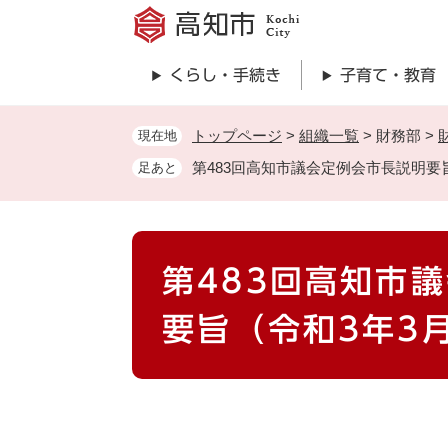
ペ
ー
ジ
くらし・手続き
子育て・教育
の
先
頭
トップページ
>
組織一覧
>
財務部
>
現在地
で
第483回高知市議会定例会市長説明要
足あと
す
。
本
第483回高知市
文
要旨（令和3年3