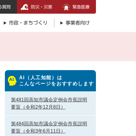
る質問
防災・災害
緊急医療
市政・まちづくり
事業者向け
AI（人工知能）は
こんなページをおすすめします
第481回高知市議会定例会市長説明
要旨（令和2年12月8日）
第484回高知市議会定例会市長説明
要旨（令和3年6月11日）