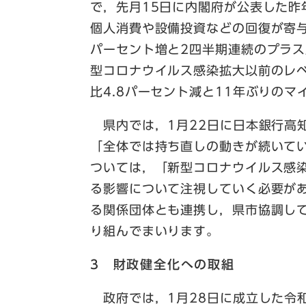
で，先月15日に内閣府が公表した昨
個人消費や設備投資などの回復が寄与
パーセント増と2四半期連続のプラ
型コロナウイルス感染拡大以前のレベ
比4.8パーセント減と11年ぶりの
県内では，1月22日に日本銀行高
「全体では持ち直しの動きが続いて
ついては，「新型コロナウイルス感
る影響について注視していく必要が
る関係団体とも連携し，県市協調し
り組んでまいります。
3 財政健全化への取組
政府では，1月28日に成立した令和