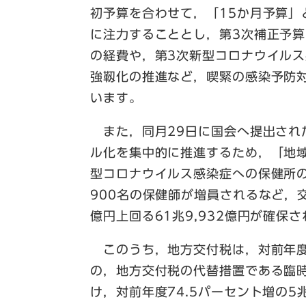
初予算を合わせて，「15か月予算
に注力することとし，第3次補正予
の経費や，第3次新型コロナウイル
強靱化の推進など，喫緊の感染予防
います。
また，同月29日に国会へ提出され
ル化を集中的に推進するため，「地
型コロナウイルス感染症への保健所
900名の保健師が増員されるなど，
億円上回る61兆9,932億円が確保
このうち，地方交付税は，対前年度比8
の，地方交付税の代替措置である臨
け，対前年度74.5パーセント増の5