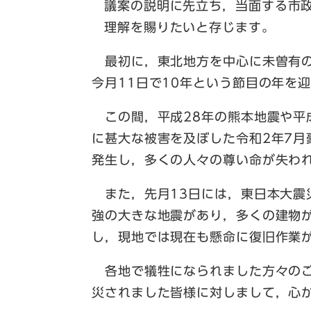
議案の説明に先立ち，当面する市
理解を賜りたいと存じます。
最初に，東北地方を中心に未曽有の
今月11日で10年という節目の年を
この間，平成28年の熊本地震や平
に甚大な被害を及ぼした令和2年7
発生し，多くの人々の尊い命が失わ
また，先月13日には，東日本大震
強の大きな地震があり，多くの建物
し，現地では現在も懸命に復旧作業
各地で犠牲になられました方々のご
災されました皆様に対しまして，心