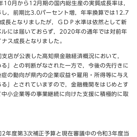
年10月から12月期の国内総生産の実質成長率は，
し，前期比3.0パーセント増，年率換算では12.7
ス成長となりましたが，ＧＤＰ水準は依然として新
ルには届いておらず，2020年の通年では対前年
マイナス成長となりました。
知支店が公表した高知県金融経済概況において，
いる」との判断がなされた一方で，今後の先行きに
染症の動向が県内の企業収益や雇用・所得等に与え
ある」とされていますので，金融機関をはじめとす
て中小企業等の事業継続に向けた支援に積極的に取
2年度第3次補正予算と現在審議中の令和3年度当