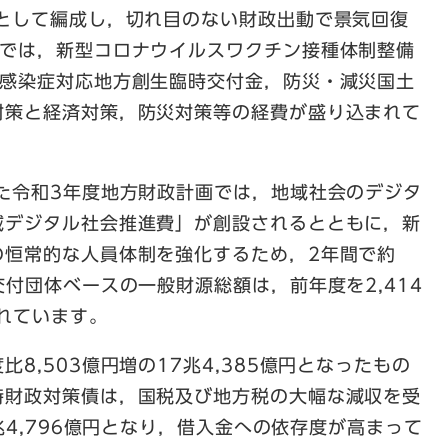
」として編成し，切れ目のない財政出動で景気回復
算では，新型コロナウイルスワクチン接種体制整備
ス感染症対応地方創生臨時交付金，防災・減災国土
対策と経済対策，防災対策等の経費が盛り込まれて
た令和3年度地方財政計画では，地域社会のデジタ
域デジタル社会推進費」が創設されるとともに，新
の恒常的な人員体制を強化するため，2年間で約
交付団体ベースの一般財源総額は，前年度を2,414
されています。
,503億円増の17兆4,385億円となったもの
時財政対策債は，国税及び地方税の大幅な減収を受
兆4,796億円となり，借入金への依存度が高まって