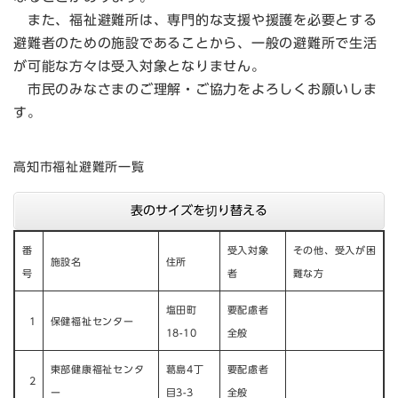
また、福祉避難所は、専門的な支援や援護を必要とする
避難者のための施設であることから、一般の避難所で生活
が可能な方々は受入対象となりません。
市民のみなさまのご理解・ご協力をよろしくお願いしま
す。
高知市福祉避難所一覧
表のサイズを切り替える
番
受入対象
その他、受入が困
施設名
住所
号
者
難な方
塩田町
​要配慮者
1
保健福祉センター
18-10
全般
東部健康福祉センタ
葛島4丁
要配慮者
2
ー
目3-3
全般