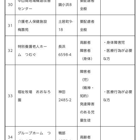
中山間地域構造改善
要配慮者
30
鏡小浜8
センター
全般
介護老人保健施設
土居町9-
要配慮者
31
梅壽苑
18
全般
高齢者
・身体障害児
特別養護老人ホー
長浜
32
障害者
・医療行為が必要
ム つむぐ
6598-4
（身体）
な方
障害者
（児）
（精神・
福祉牧場 おおなろ
神田
・医療行為が必要
33
知的）
園
2485-2
な方
発達障害
のある児
童生徒
グループホーム つ
鴨部
34
高齢者