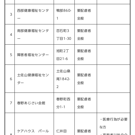
西部健康福祉センタ
鴨部860-
要配慮者
3
ー
1
全般
南部健康福祉センタ
百石町3
要配慮者
4
ー
丁目1-30
全般
旭町2丁
要配慮者
5
障害者福祉センター
目21-6
全般
土佐山桑
土佐山健康福祉セン
要配慮者
6
尾1842-
ター
全般
2
春野町西
要配慮者
7
春野あじさい会館
分1-1
全般
・医療行為が必要
な方
ケアハウス パール
仁井田
要配慮者
8
・高齢者以外の介