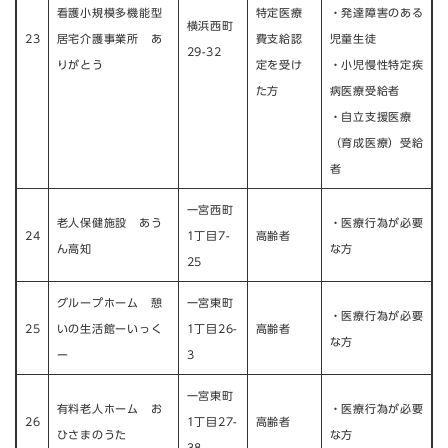
看護小規模多機能型
特定医療
・発達障害のある
横浜西町
23
居宅介護事業所 あ
費支給認
児童生徒
29-32
りがとう
定を受け
・小児慢性特定疾
た方
病医療受給者
・自立支援医療
（育成医療）受給
者
一宮西町
老人保健施設 あう
・医療行為が必要
24
1丁目7-
高齢者
ん高知
な方
25
グループホーム 憩
一宮東町
・医療行為が必要
25
いの生活館ーいっく
1丁目26-
高齢者
な方
ー
3
一宮東町
有料老人ホーム お
・医療行為が必要
26
1丁目27-
高齢者
ひさまのうた
な方
38