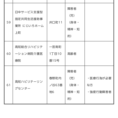
障害者
日中サービス支援型
（児）
指定共同生活援助事
59
井口町11​
（身体・
業所 にじいろホーム
精神・知
上町
的）​
高知総合リハビリテ
一宮南町
60
ーション病院介護医
1丁目10
高齢者​
療院​
番15号
障害者
春野町内
（児）
・医療行為が必要
高知ハビリテーリン
61
ノ谷63番
（身体・
な方
グセンター​
地6​
精神・知
・強度行動障害者​
的）​