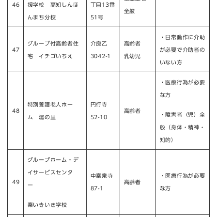
46
援学校 高知しんほ
丁目13番
全般
んまち分校
51号
・日常動作に介助
グループ付高齢者住
介良乙
高齢者
47
が必要で介助者の
宅 イチゴいちえ
3042-1
乳幼児
いない方
・医療行為が必要
な方​
特別養護老人ホー
円行寺
48
高齢者
・障害者（児）全
ム 湯の里​
52-10
般（身体・精神・
知的）
グループホーム・デ
イサービスセンタ
中秦泉寺
・医療行為が必要
49
高齢者
ー
87-1
な方
秦いきいき学校