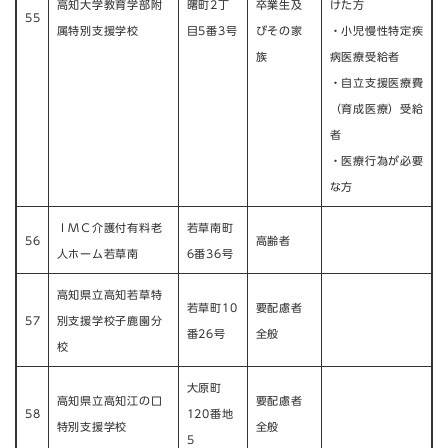
高知大学教育学部附
曙町2丁
卒業生及
けた方
55
属特別支援学校​
目5番3号
びその家
・小児慢性特定疾
族​
病医療受給者
・自立支援医療費
（育成医療）受給
者
・医療行為が必要
な方
ＩＭＣ介護付有料老
若草南町
56
高齢者
人ホーム若草南
6番36号
高知県立高知若草特
若草町10
要配慮者
57
別支援学校子鹿園分
番26号
全般
校
大原町
高知県立高知江の口
要配慮者
58
120番地
特別支援学校​
全般
5