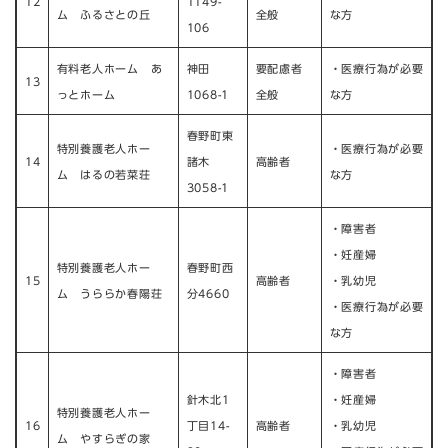
12
1149-
ム ふるさとの丘
全般
な方
106
有料老人ホーム あ
神田
要配慮者
・医療行為が必要
13
っとホーム
1068-1
全般
な方
春野町東
特別養護老人ホー
・医療行為が必要
14
諸木
高齢者
ム はるの若菜荘
な方​
3058-1
・障害者
・妊産婦
特別養護老人ホー
春野町西
15
高齢者​
・乳幼児
ム うららか春陽荘
分4660
・医療行為が必要
な方​
​・障害者
針木北1
・妊産婦
特別養護老人ホー
16
丁目14-
高齢者​
・乳幼児
ム やすらぎの家