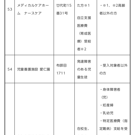
メディカルケアホー
廿代町15
た方※1
・※1，※2高齢
53
ム ナースケア
番31号
者以外の方
自立支援
医療費
（育成医
療）受給
者※2
発達障害
布師田
・受入対象者以外
54
児童養護施設 愛仁園
のある児
1711
の方
童生徒
​・身体障害者
（児）
・妊産婦
・乳幼児
・特定医療費（指
在校生、
定難病）支給を受