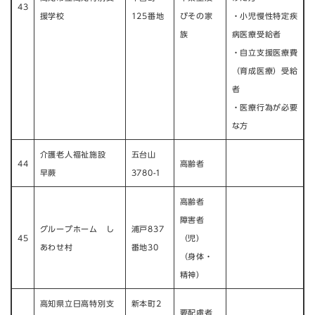
43
援学校
125番地
びその家
・小児慢性特定疾
族
病医療受給者
・自立支援医療費
（育成医療）受給
者
・医療行為が必要
な方
介護老人福祉施設
五台山
44
高齢者
早蕨
3780-1
高齢者
障害者
グループホーム し
浦戸837
45
（児）
あわせ村
番地30
（身体・
精神）
高知県立日高特別支
新本町2
要配慮者