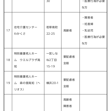
30
・医療行為が必要
な方
​・障害者
・妊産婦
在宅介護センター
若草南町
17
高齢者
・乳幼児
わかくさ
22-25
・医療行為が必要
な方
特別養護老人ホー
一宮しな
要配慮者
18
ム ウエルプラザ高
ね2丁目
全般
知
15-19
特別養護老人ホー
要配慮者
19
ム 森の里高知（ヘ
横浜20-1
全般
リオス）
高齢者
障害者