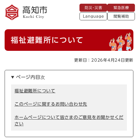
ペ
メニューを飛ばして本文へ
防
緊
ー
災
急
・
L
医
ジ
災
a
療
閲
の
害
n
覧
g
先
u
補
本
頭
a
福祉避難所について
助
g
文
で
e
す
。
更新日：2026年4月24日更新
ページ内目次
福祉避難所について
このページに関するお問い合わせ先
ホームページについて皆さまのご意見をお聞かせくだ
さい