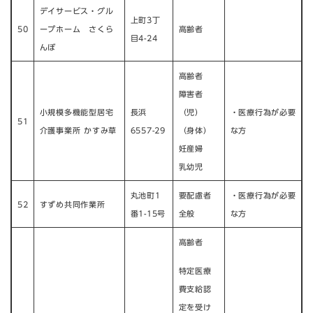
デイサービス・グル
上町3丁
50
ープホーム さくら
高齢者
目4-24
んぼ
高齢者
障害者
小規模多機能型居宅
長浜
（児）
・医療行為が必要
51
介護事業所 かすみ草​
6557-29
（身体）​
な方​
妊産婦
乳幼児
丸池町1
要配慮者
・医療行為が必要
52
すずめ共同作業所
番1-15号
全般
な方
高齢者
特定医療
費支給認
定を受け