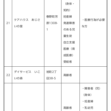
（身体・
知的）
春野町芳
妊産婦
ケアハウス あじさ
・医療行為が必要
21
原1308-
発達障害
いの里
な方
1
のある児
童生徒
自立支援
医療（育
成医療）
受給者
デイサービス いこ
旭町2丁
22
高齢者
いの森
目38-5
・障害者（児）
（身体）
・妊産婦
高齢者
・乳幼児