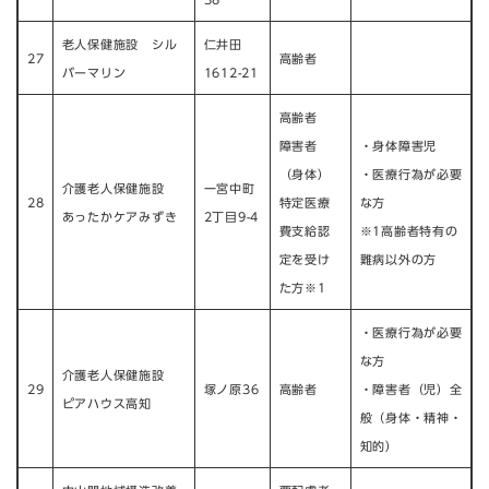
老人保健施設 シル
仁井田
27
高齢者
バーマリン
1612-21
高齢者
障害者
・身体障害児
（身体）
・医療行為が必要
介護老人保健施設
一宮中町
28
特定医療
な方
あったかケアみずき
2丁目9-4
費支給認
※1高齢者特有の
定を受け
難病以外の方
た方※1
・医療行為が必要
な方
介護老人保健施設
29
塚ノ原36
高齢者
・障害者（児）全
ピアハウス高知
般（身体・精神・
知的）​