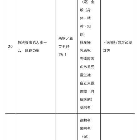
（児）全
般（身
体・精
神・知
的）
西塚ノ原
特別養護老人ホー
妊産婦
・医療行為が必要
20
フキ谷
ム 風花の里
乳幼児
な方
76-1
発達障害
のある児
童生徒
自立支援
医療（育
成医療）
受給者
高齢者
障害者
（児）