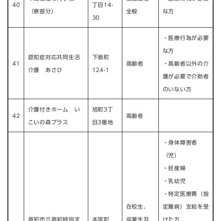
40
丁目14-
（寮部分）
全般
な方
30
・医療行為が必要
な方
認知症対応共同生活
下島町
41
高齢者
・高齢者以外の介
介護 あさひ
124-1
護が必要で介助者
のいない方
介護付きホーム い
旭町3丁
42
高齢者
こいの森プラス
目3番地
・身体障害者
（児）
・妊産婦
・乳幼児
・特定医療費（指
在校生、
定難病）支給を受
高知市立高知特別支
本宮町
卒業生及
けた方