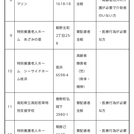
マリン
1618-18
全般
護が必要で介助者
のいない方
薊野北町
特別養護老人ホー
要配慮者
​・医療行為が必要
9
2丁目25-
ム あざみの里
全般
な方
8
高齢者
特別養護老人ホー
障害者
長浜
10
ム シーサイドホー
（児）
6598-4
ム桂浜
（身体・
精神）
春野町弘
高知県立高知若草特
要配慮者
・医療行為が必要
11
岡下
別支援学校
全般
な方
2980-1
朝倉己
特別養護老人ホー
要配慮者
・医療行為が必要