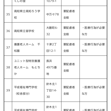
くしの里
1079-1
高知県立高知ろう学
要配慮者
35
中万々78
校
全般
大膳町6-
要配慮者
・医療行為が必要
36
高知県立盲学校
32
全般
な方
養護老人ホーム 千
十津2丁
要配慮者
・医療行為が必要
37
松園
目12-1
全般
な方
ユニット型特別養護
長浜
要配慮者
38
老人ホーム もとち
4975番
全般
か
地
針木北1
平成福祉専門学校
要配慮者
・医療行為が必要
39
丁目14-
（校舎部分）
全般
な方
30
針木北1
平成福祉専門学校
要配慮者
・医療行為が必要