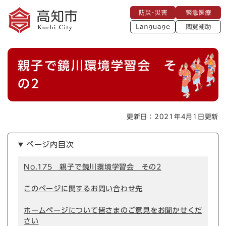
ペ
メニューを飛ばして本文へ
防
緊
ー
災
急
・
L
医
ジ
災
a
療
閲
の
害
n
覧
g
先
u
補
本
頭
a
親子で鏡川環境学習会 そ
助
g
文
で
e
す
の2
。
更新日：2021年4月1日更新
ページ内目次
No.175 親子で鏡川環境学習会 その2
このページに関するお問い合わせ先
ホームページについて皆さまのご意見をお聞かせくだ
さい