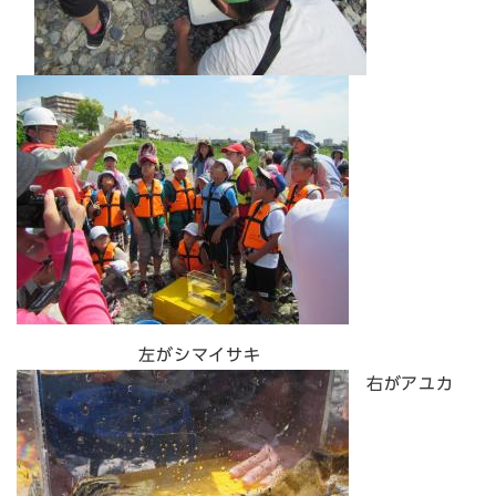
左がシマイサキ
右がアユカ