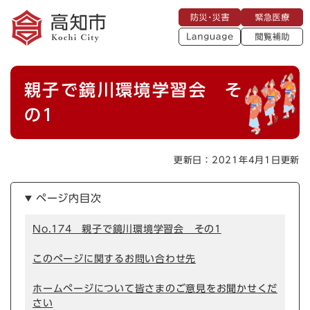
ペ
メニューを飛ばして本文へ
防
緊
ー
災
急
・
L
医
ジ
災
a
療
閲
の
害
n
覧
g
先
u
補
本
頭
a
親子で鏡川環境学習会 そ
助
g
文
で
e
す
の1
。
更新日：2021年4月1日更新
ページ内目次
No.174 親子で鏡川環境学習会 その1
このページに関するお問い合わせ先
ホームページについて皆さまのご意見をお聞かせくだ
さい