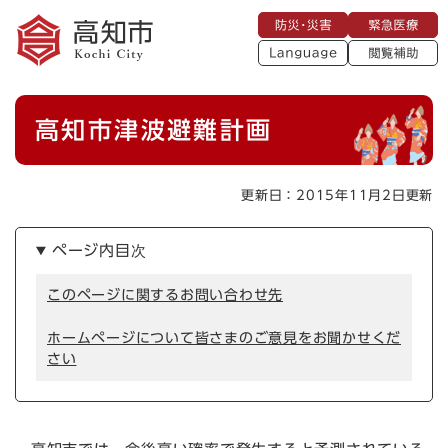
ペ
メニューを飛ばして本文へ
防
緊
ー
災
急
・
L
医
ジ
災
a
療
閲
の
害
n
覧
g
先
u
補
本
頭
a
高知市津波避難計画
助
g
文
で
e
す
。
更新日：2015年11月2日更新
ページ内目次
このページに関するお問い合わせ先
ホームページについて皆さまのご意見をお聞かせくだ
さい