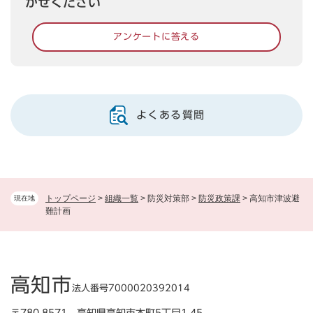
かせください
アンケートに答える
よくある質問
トップページ
>
組織一覧
>
防災対策部
>
防災政策課
>
高知市津波避
現在地
難計画
高知市
法人番号7000020392014