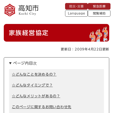
ペ
メニューを飛ばして本文へ
防
緊
ー
災
急
・
L
医
ジ
災
a
療
閲
の
害
n
覧
g
先
u
補
本
頭
a
家族経営協定
助
g
文
で
e
す
。
更新日：2009年4月22日更新
ページ内目次
☆どんなことを決めるの？
☆どんなタイミングで？
☆どんなメリットがあるの？
このページに関するお問い合わせ先