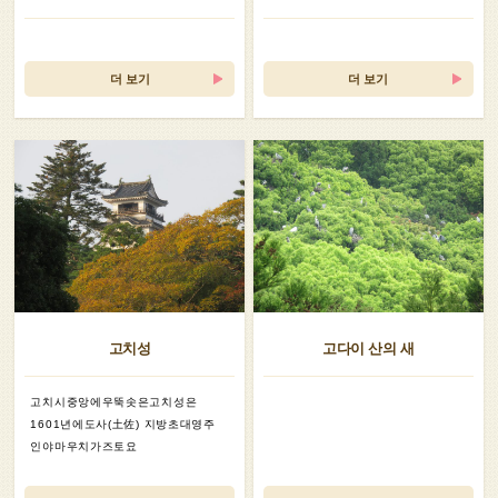
더 보기
더 보기
고치성
고다이 산의 새
고치시중앙에우뚝솟은고치성은
1601년에도사(土佐) 지방초대영주
인야마우치가즈토요