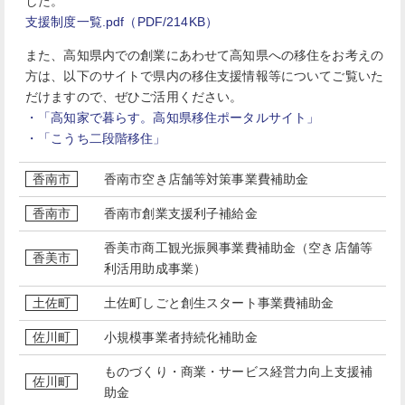
した。
支援制度一覧.pdf（PDF/214KB）
また、高知県内での創業にあわせて高知県への移住をお考えの
方は、以下のサイトで県内の移住支援情報等についてご覧いた
だけますので、ぜひご活用ください。
・「高知家で暮らす。高知県移住ポータルサイト」
・「こうち二段階移住」
香南市
香南市空き店舗等対策事業費補助金
香南市
香南市創業支援利子補給金
香美市商工観光振興事業費補助金（空き店舗等
香美市
利活用助成事業）
土佐町
土佐町しごと創生スタート事業費補助金
佐川町
小規模事業者持続化補助金
ものづくり・商業・サービス経営力向上支援補
佐川町
助金