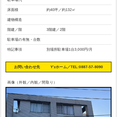
床面積
約40坪／約132㎡
建物構造
階建／階
3階建／2階
駐車場の有無・台数
特記事項
別場所駐車場1台3,000円/月
お問い合わせ先
Y’zホーム／TEL:0887-57-8090
画像（外観／内観／間取り）