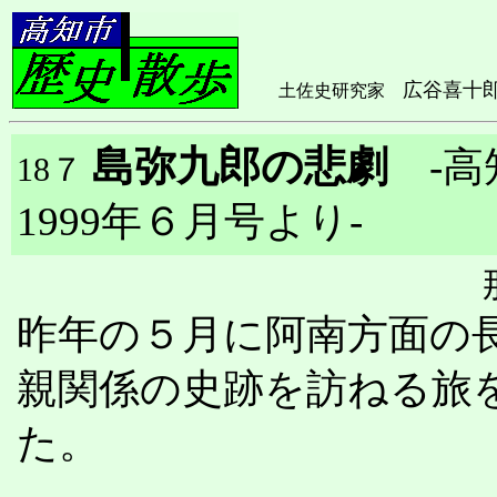
広谷喜十
土佐史研究家
島弥九郎の悲劇
-高
18７
1999年６月号より-
昨年の５月に阿南方面の
親関係の史跡を訪ねる旅
た。