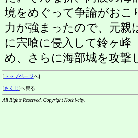
境をめぐって争論がおこ
力が強まったので、元親
に宍喰に侵入して鈴ヶ峰
め、さらに海部城を攻撃
[
トップページ
へ]
[
もくじ
]へ戻る
All Rights Reserved. Copyright Kochi-city.